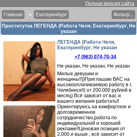
Полная версия сайта
Главная
⇒
Екатеринбург
Фильтр...
Проститутка ЛЕГЕНДА (Работа Челя, Екатеринбург, Не
указан
ЛЕГЕНДА (Работа Челя,
Екатеринбург, Не указан
+7 (963) 074-70-34
Не указан, Не указан, Не указан
Милые девушки и
женщины!!))Приглашаю ВАС на
высокооплачиваемую работу в г.
Челябинск!!( от 200.000 рублей в
месяц) Всё зависит от вас и
вашего желания работать!!
Ориентируюсь на комфортное и
долговременное
сотрудничество,работа по
индивидуальной и хорошей
рекламе!!Ценовая позиция от
2.000 и выше , всё зависит от